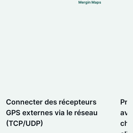
Mergin Maps
Connecter des récepteurs
Pré
GPS externes via le réseau
ava
(TCP/UDP)
cha