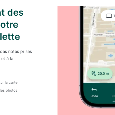
nt des
otre
lette
 des notes prises
et à la
ur la carte
 des photos