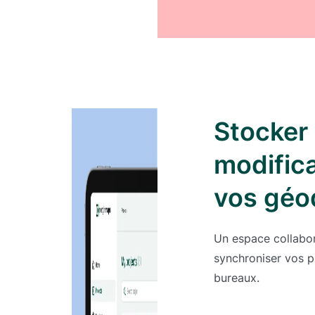
Stocker 
modific
vos géo
Un espace collabor
synchroniser vos pr
bureaux.