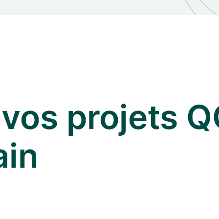
os projets Q
ain